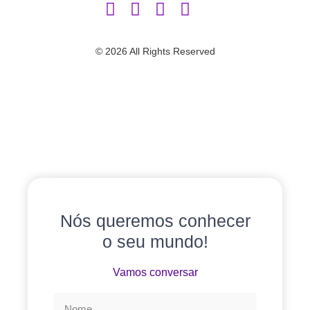
© 2026 All Rights Reserved
Nós queremos conhecer
o seu mundo!
Vamos conversar