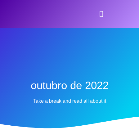
outubro de 2022
Take a break and read all about it