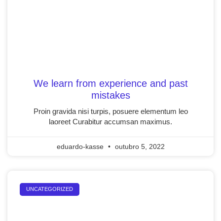
We learn from experience and past
mistakes
Proin gravida nisi turpis, posuere elementum leo
laoreet Curabitur accumsan maximus.
eduardo-kasse
outubro 5, 2022
UNCATEGORIZED